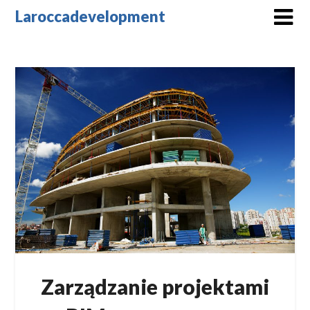
Skip
Laroccadevelopment
to
content
Zarządzanie projektami