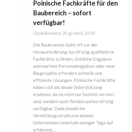
Polnische Fachkräfte für den
Baubereich – sofort
verfügbar!
Opublikowano
30 grudnia 2024
Die Baubranche steht oft vor der
Herausforderung, kurzfristig qualifizierte
Fachkräfte zu finden. Zeitliche Engpässe,
unerwartete Personalengpässe oder neue
Bauprojekte erfordern schnelle und
effiziente Lösungen. Polnische Fachkräfte
haben sich als ideale Unterstützung
erwiesen, da sie nicht nur fachlich versiert
sind, sondern auch flexibel und kurzfristig
verfügbar. Dank bewährter
Vermittlungsstrukturen können
Unternehmen innerhalb weniger Tage auf
erfahrene…