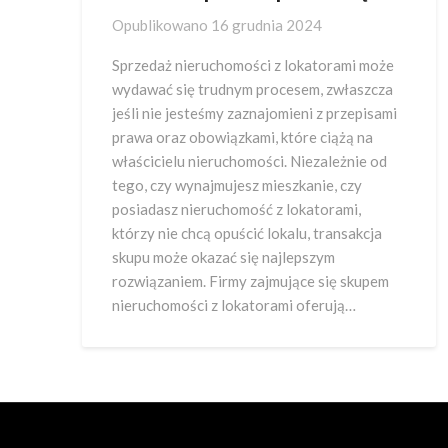
Opublikowano
16 grudnia 2024
Sprzedaż nieruchomości z lokatorami może
wydawać się trudnym procesem, zwłaszcza
jeśli nie jesteśmy zaznajomieni z przepisami
prawa oraz obowiązkami, które ciążą na
właścicielu nieruchomości. Niezależnie od
tego, czy wynajmujesz mieszkanie, czy
posiadasz nieruchomość z lokatorami,
którzy nie chcą opuścić lokalu, transakcja
skupu może okazać się najlepszym
rozwiązaniem. Firmy zajmujące się skupem
nieruchomości z lokatorami oferują…