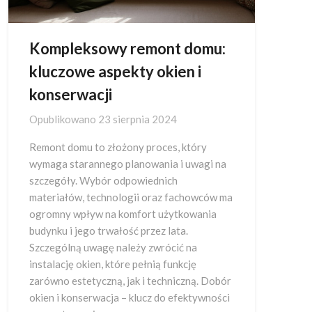
Kompleksowy remont domu:
kluczowe aspekty okien i
konserwacji
Opublikowano
23 sierpnia 2024
Remont domu to złożony proces, który
wymaga starannego planowania i uwagi na
szczegóły. Wybór odpowiednich
materiałów, technologii oraz fachowców ma
ogromny wpływ na komfort użytkowania
budynku i jego trwałość przez lata.
Szczególną uwagę należy zwrócić na
instalację okien, które pełnią funkcję
zarówno estetyczną, jak i techniczną. Dobór
okien i konserwacja – klucz do efektywności