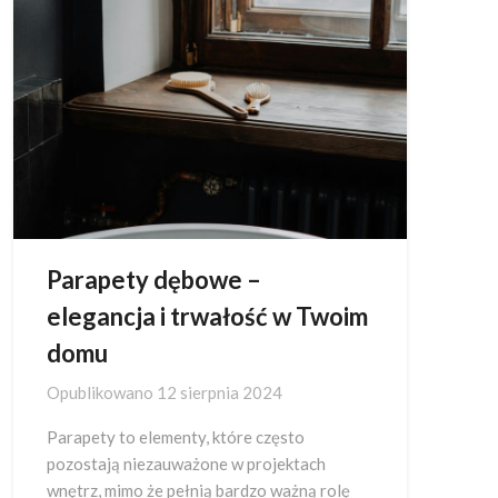
Parapety dębowe –
elegancja i trwałość w Twoim
domu
Opublikowano
12 sierpnia 2024
Parapety to elementy, które często
pozostają niezauważone w projektach
wnętrz, mimo że pełnią bardzo ważną rolę