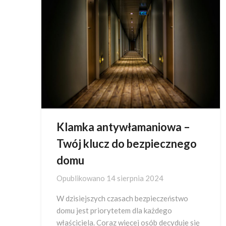
Klamka antywłamaniowa –
Twój klucz do bezpiecznego
domu
Opublikowano
14 sierpnia 2024
W dzisiejszych czasach bezpieczeństwo
domu jest priorytetem dla każdego
właściciela. Coraz więcej osób decyduje się