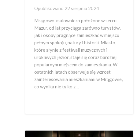
Opublikowano
22 sierpnia 2024
Mrągowo, malowniczo położone w sercu
Mazur, od lat przyciąga zarówno turystów,
jak i osoby pragnące zamieszkać w miejscu
pełnym spokoju, natury i historii. Miasto,
które słynie z festiwali muzycznych i
urokliwych jezior, staje się coraz bardziej
popularnym miejscem do zamieszkania. W
ostatnich latach obserwuje się wzrost
zainteresowania mieszkaniami w Mrągowie,
co wynika nie tylko z…