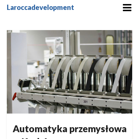
Skip
Laroccadevelopment
to
content
Automatyka przemysłowa