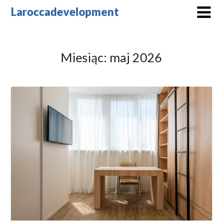
Skip
Laroccadevelopment
to
content
Miesiąc:
maj 2026