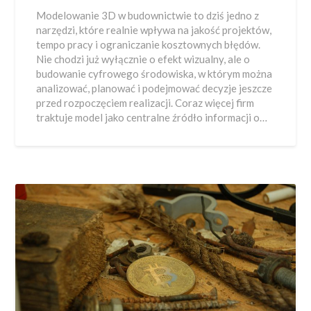
Modelowanie 3D w budownictwie to dziś jedno z
narzędzi, które realnie wpływa na jakość projektów,
tempo pracy i ograniczanie kosztownych błędów.
Nie chodzi już wyłącznie o efekt wizualny, ale o
budowanie cyfrowego środowiska, w którym można
analizować, planować i podejmować decyzje jeszcze
przed rozpoczęciem realizacji. Coraz więcej firm
traktuje model jako centralne źródło informacji o…