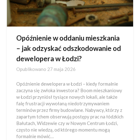
Opóźnienie w oddaniu mieszkania
– jak odzyskać odszkodowanie od
dewelopera w Łodzi?
Opublikowano
27 maja 2026
Opóźnienie dewelopera w Łodzi – kiedy formalnie
zaczyna się zwłoka inwestora? Boom mieszkaniowy
w Łodzi przyniósł tysiące nowych lokali, ale także
falę frustracji wywołaną niedotrzymywaniem
terminów przez firmy budowlane. Nabywcy, którzy z
zapartym tchem obserwują postępy prac na łódzkich
Bałutach, Widzewie czy w Nowym Centrum Łodzi,
często nie wiedzą, od którego momentu mogą
formalnie mówić…