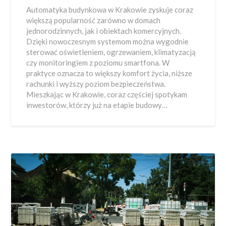
Automatyka budynkowa w Krakowie zyskuje coraz
większą popularność zarówno w domach
jednorodzinnych, jak i obiektach komercyjnych.
Dzięki nowoczesnym systemom można wygodnie
sterować oświetleniem, ogrzewaniem, klimatyzacją
czy monitoringiem z poziomu smartfona. W
praktyce oznacza to większy komfort życia, niższe
rachunki i wyższy poziom bezpieczeństwa.
Mieszkając w Krakowie, coraz częściej spotykam
inwestorów, którzy już na etapie budowy…