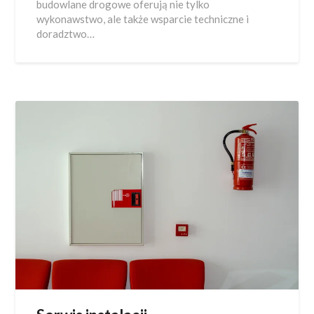
budowlane drogowe oferują nie tylko
wykonawstwo, ale także wsparcie techniczne i
doradztwo…