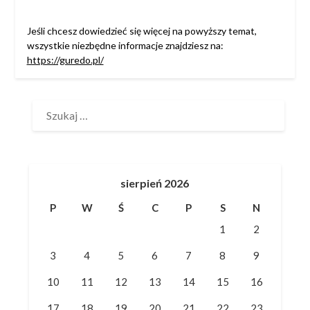
Jeśli chcesz dowiedzieć się więcej na powyższy temat,
wszystkie niezbędne informacje znajdziesz na:
https://guredo.pl/
SZUKAJ:
sierpień 2026
P
W
Ś
C
P
S
N
1
2
3
4
5
6
7
8
9
10
11
12
13
14
15
16
17
18
19
20
21
22
23