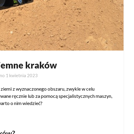
iemne kraków
ano
1 kwietnia 2023
ziemi z wyznaczonego obszaru, zwykle w celu
ane ręcznie lub za pomocą specjalistycznych maszyn,
warto o nim wiedzieć?
aków?