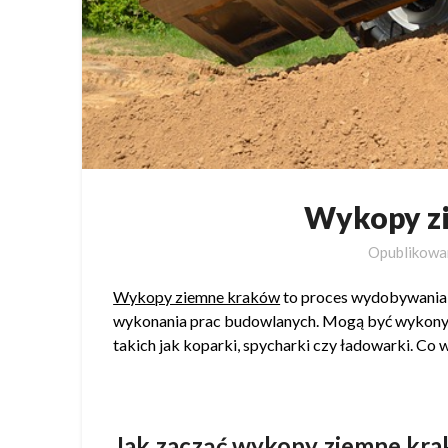
Wykopy z
Opublikow
Wykopy ziemne kraków
to proces wydobywania 
wykonania prac budowlanych. Mogą być wykonyw
takich jak koparki, spycharki czy ładowarki. Co 
Jak zacząć wykopy ziemne kr