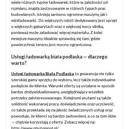
wiele różnych typów ładowarek, które w zależności od
rozmiaru, znajdą zastosowanie w różnych typach prac
budowlanych, istnieją zarówno ogromne maszyny, jak i
miniładowarki. Do większych robót dedykowany jest sprzęt
o większych gabarytach oraz o większej mocy silnika,
ponieważ może załadować więcej materiału. Z kolei
mniejsze maszyny idealnie sprawdzą się tam, gdzie
powierzchnia terenu jest mocno ograniczona.
Usługi ładowarką biała podlaska — dlaczego
warto?
Usługi ładowarką Biała Podlaska
to gwarancja nie tylko
szerokiej gamy sprzętu do wyboru, lecz także indywidualne
podejście do klienta. Warunki oferty są ustalane w sposób
bardzo zindywidualizowany, uwzględniający wszelkie
potrzeby zainteresowanego. Kolejnymi atutami są także
solidność wykonanej pracy, doświadczenie oraz uczciwość,
co także przekłada się na jakość świadczonych usług oraz
powoduje, że klienci są bardzo zadowoleni, a co za tym idzie
— chętnie korzystają z oferty. Zobacz więcej na:
http://www.phutompol.pl/