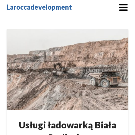
Skip
Laroccadevelopment
to
content
Usługi ładowarką Biała