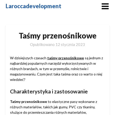
Skip
Laroccadevelopment
to
content
Taśmy przenośnikowe
Opublikowano
12 stycznia 2023
W dzisiejszych czasach
taśmy przenośnikowe
są jednym z
najbardziej popularnych narzędzi wykorzystywanych w
różnych branżach, w tym w przemyśle, rolnictwie i
magazynowaniu. Czym jest taka taśma oraz co warto o niej
wiedzieć?
Charakterystyka i zastosowanie
Taśmy przenośnikowe
to elastyczne pasy wykonane z
różnych materiałów, takich jak gumy, PVC czy tkaniny,
służące do przemieszczania różnych materiałów,