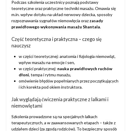
Podczas szkolenia uczestnicy poznają podstawy
teoretyczne oraz praktyczne techniki masażu. Omawia się
m.in. wpływ dotyku na układ nerwowy dziecka, sposoby
rozpoznawania sygnałów niemowlęcia oraz
zasady
prawidłowego wykonywania masażu Shantala
.
Część teoretyczna i praktyczna – czego się
nauczysz
w części teoretycznej: anatomia i fizjologia niemowląt,
wpływ masażu na emocje i sen,
w części praktycznej:
nauka prawidłowych ruchów
dłoni
, tempa i rytmu masażu,
omówienie błędów popełnianych przez początkujących
i ich korekta pod okiem instruktora.
Jak wyglądają ćwiczenia praktyczne z lalkami i
niemowlętami
Szkolenia prowadzone są na specjalnych lalkach
terapeutycznych, a w zaawansowanych etapach – także z
udziałem dzieci (za zgodą rodziców). To bezpieczny sposób