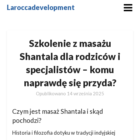
Skip
Laroccadevelopment
to
content
Szkolenie z masażu
Shantala dla rodziców i
specjalistów – komu
naprawdę się przyda?
Opublikowano
14 września 2025
Czym jest masaż Shantala i skąd
pochodzi?
Historia i filozofia dotyku w tradycji indyjskiej