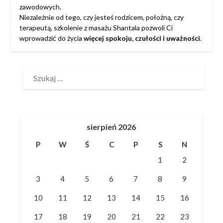
zawodowych.
Niezależnie od tego, czy jesteś rodzicem, położną, czy
terapeutą, szkolenie z masażu Shantala pozwoli Ci
wprowadzić do życia
więcej spokoju, czułości i uważności
.
SZUKAJ:
sierpień 2026
P
W
Ś
C
P
S
N
1
2
3
4
5
6
7
8
9
10
11
12
13
14
15
16
17
18
19
20
21
22
23