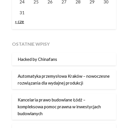
24
25
26
27
28
29
30
31
« cze
OSTATNIE WPISY
Hacked by Chinafans
Automatyka przemysłowa Kraków – nowoczesne
rozwiązania dla wydajnej produkcji
Kancelaria prawo budowlane Łódź –
kompleksowa pomoc prawna w inwestycjach
budowlanych