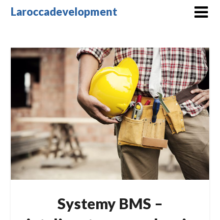
Skip
Laroccadevelopment
to
content
Systemy BMS –