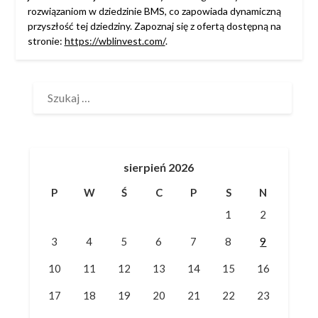
rozwiązaniom w dziedzinie BMS, co zapowiada dynamiczną
przyszłość tej dziedziny. Zapoznaj się z ofertą dostępną na
stronie:
https://wblinvest.com/
.
SZUKAJ:
sierpień 2026
P
W
Ś
C
P
S
N
1
2
3
4
5
6
7
8
9
10
11
12
13
14
15
16
17
18
19
20
21
22
23