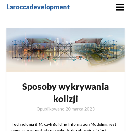
Skip
Laroccadevelopment
to
content
Sposoby wykrywania
kolizji
Opublikowano
20 marca 2023
Technologia BIM, czyli Building Information Modeling, jest
nowoczesną metodą na rynku, która obecnie nie jest