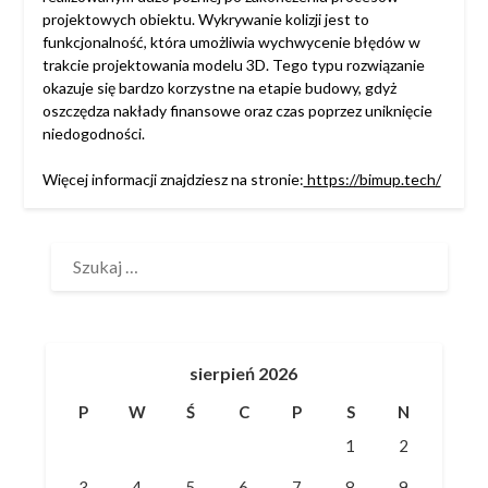
projektowych obiektu. Wykrywanie kolizji jest to
funkcjonalność, która umożliwia wychwycenie błędów w
trakcie projektowania modelu 3D. Tego typu rozwiązanie
okazuje się bardzo korzystne na etapie budowy, gdyż
oszczędza nakłady finansowe oraz czas poprzez uniknięcie
niedogodności.
Więcej informacji znajdziesz na stronie:
https://bimup.tech/
SZUKAJ:
sierpień 2026
P
W
Ś
C
P
S
N
1
2
3
4
5
6
7
8
9