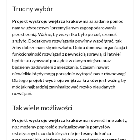
Trudny wybór
Projekt wystroju wnętrza kraków
ma za zadanie pomóc
nam w użytecznym i przemyślanym zagospodarowaniu
przestrzenią. Ważne, by wszystko było po coś, czemuś
służyło. Dodatkowo rozwiązania powinny współgrać, tak
żeby dobrze nam się mieszkało. Dobra domowa organizacja i
funkcjonalność rozwiązań z pewnością sprawią, iż łatwiej
będzie utrzymywać porządek w danym miejscu oraz
będziemy zadowoleni z mieszkania. Czasami nawet
niewielkie błędy mogą porządnie wytrącić nas z równowagi.
Dlatego
projekt wystroju wnętrza kraków
jest ważny, by
móc jak najbardziej zminimalizować ryzyko nieudanych
rozwiązań.
Tak wiele możliwości
Projekt wystroju wnętrza kraków
ma również inne zalety,
np.: możemy poprosić o zwizualizowanie pomysłów
estetycznych, co do których nie jesteśmy do końca
przekonani. Nie wiadomo, jak będą współgrały z resztą i czy