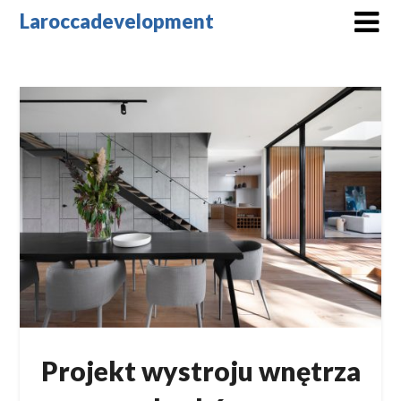
Skip
Laroccadevelopment
to
content
Projekt wystroju wnętrza