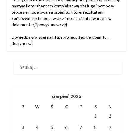
naszym kontrahentom kompleksową obsługę i pomoc w
procesie modelowania projektu, której rezultatem
końcowym jest model wraz z informacjami zawartymi w
dokumentacji powykonawczej.
Dowiedz się więcej na
https://bimup.tech/en/bim-for-
designers/!
SZUKAJ:
sierpień 2026
P
W
Ś
C
P
S
N
1
2
3
4
5
6
7
8
9