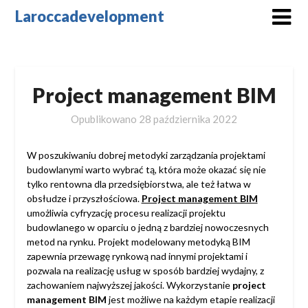
Skip
Laroccadevelopment
to
content
Project management BIM
Opublikowano
28 października 2022
W poszukiwaniu dobrej metodyki zarządzania projektami
budowlanymi warto wybrać tą, która może okazać się nie
tylko rentowna dla przedsiębiorstwa, ale też łatwa w
obsłudze i przyszłościowa.
Project management BIM
umożliwia cyfryzację procesu realizacji projektu
budowlanego w oparciu o jedną z bardziej nowoczesnych
metod na rynku. Projekt modelowany metodyką BIM
zapewnia przewagę rynkową nad innymi projektami i
pozwala na realizację usług w sposób bardziej wydajny, z
zachowaniem najwyższej jakości. Wykorzystanie
project
management BIM
jest możliwe na każdym etapie realizacji