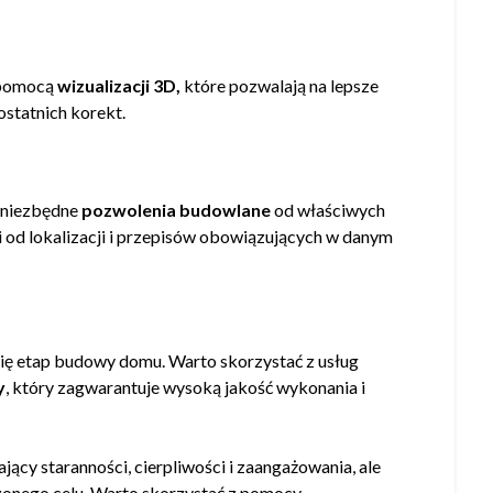
a pomocą
wizualizacji 3D,
które pozwalają na lepsze
statnich korekt.
ć niezbędne
pozwolenia budowlane
od właściwych
ści od lokalizacji i przepisów obowiązujących w danym
ię etap budowy domu. Warto skorzystać z usług
y
, który zagwarantuje wysoką jakość wykonania i
cy staranności, cierpliwości i zaangażowania, ale
rzonego celu. Warto skorzystać z pomocy