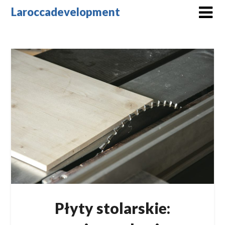
Skip
Laroccadevelopment
to
content
Płyty stolarskie: