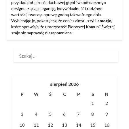
przykład połączenia duchowej głębi i współczesnego
designu. Łączą elegancję, indywidualność i rodzinne
wartości, tworząc oprawę godną tak ważnego dnia.
Wybierając je, pokazujesz, że cenisz
detal, styl i emocje
,
które sprawiają, że uroczystość Pierwszej Komunii Świętej
staje się naprawdę niezapomniana.
SZUKAJ:
sierpień 2026
P
W
Ś
C
P
S
N
1
2
3
4
5
6
7
8
9
10
11
12
13
14
15
16