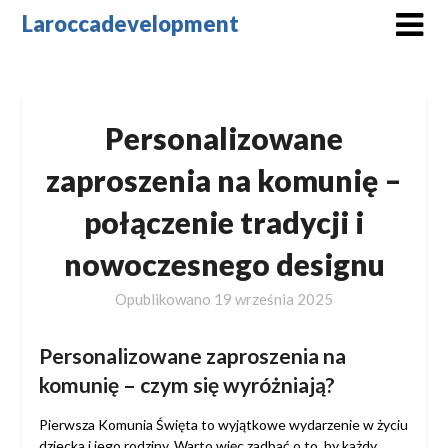
Skip
Laroccadevelopment
to
content
Personalizowane
zaproszenia na komunię –
połączenie tradycji i
nowoczesnego designu
Opublikowano
19 września 2025
Personalizowane zaproszenia na
komunię – czym się wyróżniają?
Pierwsza Komunia Święta to wyjątkowe wydarzenie w życiu
dziecka i jego rodziny. Warto więc zadbać o to, by każdy