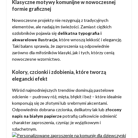
Klasyczne motywy komunijne w nowoczesnej
formie graficznej
Nowoczesne projekty nie rezygnują z tradycyjnych
elementów, ale nadają im świeżości. Zamiast ciężkich
ozdobników pojawia się
delikatna typografia i
akwarelowe ilustracje
, które wnoszą lekkość i elegancję.
Taki balans sprawia, że zaproszenia są odpowiednie
zarówno dla miłośników klasyki, jak i tych, którzy cenią
nowoczesne wzornictwo.
Kolory, czcionki i zdobienia, które tworzą
elegancki efekt
Wśród najmodniejszych trendów dominują pastelowe
odcienie – pudrowy róż, mięta, błękit i beż – które idealnie
komponują się ze złotymi lub srebrnymi akcentami.
Odpowiednio dobrana czcionka, delikatny lak lub
złocony
napis na białym papierze
potrafią całkowicie odmienić
charakter zaproszenia, czyniąc je wyjątkowym i
szlachetnym.