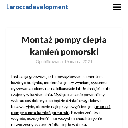
Skip
Laroccadevelopment
to
content
Montaż pompy ciepła
kamień pomorski
Opublikowano
16 marca 2021
Instalacja grzewcza jest obowiązkowym elementem
każdego budynku, modernizacje czy wymianę systemu
ogrzewania robimy raz na kilkanaście lat. Jednak jej skutki
czujemy w każdym dniu. Myśląc o zmianie powinniśmy
wybrać coś dobrego, co będzie działać długofalowo i
bezawaryjnie, obecnie najlepszym wyjściem jest
montaż
pompy ciepła kamień pomorski
. Bezpieczeństwo,
wygoda, oszczędność – to wszystko charakteryzuje
nowoczesny system źródła ciepła w domu.