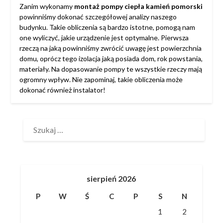
Zanim wykonamy
montaż pompy ciepła kamień pomorski
powinniśmy dokonać szczegółowej analizy naszego
budynku. Takie obliczenia są bardzo istotne, pomogą nam
one wyliczyć, jakie urządzenie jest optymalne. Pierwsza
rzeczą na jaką powinniśmy zwrócić uwagę jest powierzchnia
domu, oprócz tego izolacja jaką posiada dom, rok powstania,
materiały. Na dopasowanie pompy te wszystkie rzeczy mają
ogromny wpływ. Nie zapominaj, takie obliczenia może
dokonać również instalator!
SZUKAJ:
sierpień 2026
P
W
Ś
C
P
S
N
1
2