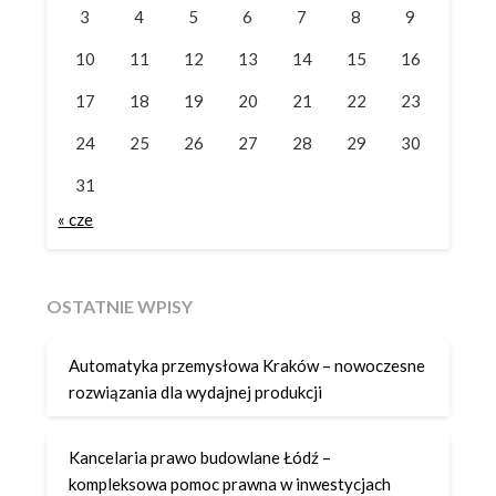
3
4
5
6
7
8
9
10
11
12
13
14
15
16
17
18
19
20
21
22
23
24
25
26
27
28
29
30
31
« cze
OSTATNIE WPISY
Automatyka przemysłowa Kraków – nowoczesne
rozwiązania dla wydajnej produkcji
Kancelaria prawo budowlane Łódź –
kompleksowa pomoc prawna w inwestycjach