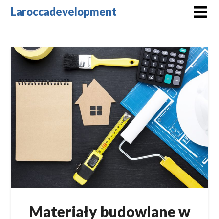
Skip
Laroccadevelopment
to
content
Materiały budowlane w