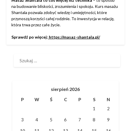
Masaż Shantala to coś więcej niż technika
– to sposób
na budowanie bliskości, zrozumienia i spokoju. Kurs masażu
Shantala pozwala zdobyć wiedzę i umiejętności, które
przynoszą korzyści całej rodzinie. To inwestycja w relację,
która trwa przez całe życie.
Sprawdź po więcej:
https://masaz-shantala.pl/
SZUKAJ:
sierpień 2026
P
W
Ś
C
P
S
N
1
2
3
4
5
6
7
8
9
10
11
12
13
14
15
16