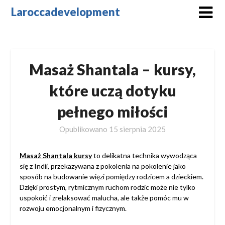
Skip
Laroccadevelopment
to
content
Masaż Shantala – kursy,
które uczą dotyku
pełnego miłości
Opublikowano
15 sierpnia 2025
Masaż Shantala kursy
to delikatna technika wywodząca
się z Indii, przekazywana z pokolenia na pokolenie jako
sposób na budowanie więzi pomiędzy rodzicem a dzieckiem.
Dzięki prostym, rytmicznym ruchom rodzic może nie tylko
uspokoić i zrelaksować malucha, ale także pomóc mu w
rozwoju emocjonalnym i fizycznym.