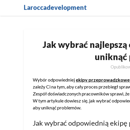
Skip
Laroccadevelopment
to
content
Jak wybrać najlepszą
uniknąć
Opubliko
Wybór odpowiedniej
ekipy przeprowadzkowe
zależy Ci na tym, aby cały proces przebiegł spr
Zespół doświadczonych pracowników sprawi, że c
W tym artykule dowiesz się, jak wybrać odpowie
aby uniknąć problemów.
Jak wybrać odpowiednią ekipę