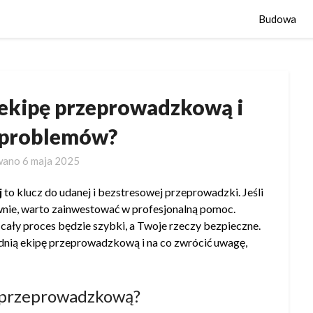
Budowa
 ekipę przeprowadzkową i
 problemów?
wano
6 maja 2025
j
to klucz do udanej i bezstresowej przeprowadzki. Jeśli
awnie, warto zainwestować w profesjonalną pomoc.
ały proces będzie szybki, a Twoje rzeczy bezpieczne.
dnią ekipę przeprowadzkową i na co zwrócić uwagę,
 przeprowadzkową?