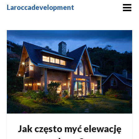
Skip
Laroccadevelopment
to
content
Jak często myć elewację