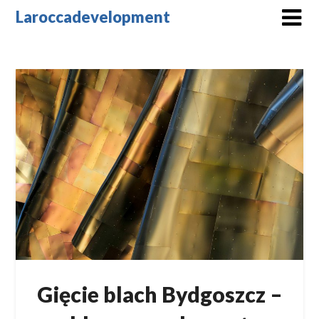
Skip
Laroccadevelopment
to
content
Gięcie blach Bydgoszcz –