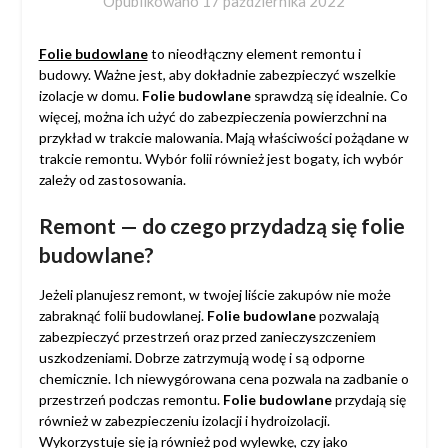
Opublikowano
17 października 2022
Folie budowlane
to nieodłączny element remontu i
budowy. Ważne jest, aby dokładnie zabezpieczyć wszelkie
izolacje w domu.
Folie budowlane
sprawdzą się idealnie. Co
więcej, można ich użyć do zabezpieczenia powierzchni na
przykład w trakcie malowania. Mają właściwości pożądane w
trakcie remontu. Wybór folii również jest bogaty, ich wybór
zależy od zastosowania.
Remont — do czego przydadzą się folie
budowlane?
Jeżeli planujesz remont, w twojej liście zakupów nie może
zabraknąć folii budowlanej.
Folie budowlane
pozwalają
zabezpieczyć przestrzeń oraz przed zanieczyszczeniem
uszkodzeniami. Dobrze zatrzymują wodę i są odporne
chemicznie. Ich niewygórowana cena pozwala na zadbanie o
przestrzeń podczas remontu.
Folie budowlane
przydają się
również w zabezpieczeniu izolacji i hydroizolacji.
Wykorzystuje się ją również pod wylewkę, czy jako