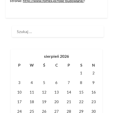
stronie:
http://www.folflex.pl/folie-budowlane/
!
SZUKAJ:
sierpień 2026
P
W
Ś
C
P
S
N
1
2
3
4
5
6
7
8
9
10
11
12
13
14
15
16
17
18
19
20
21
22
23
24
25
26
27
28
29
30