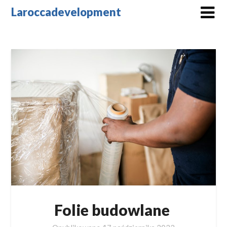
Skip
Laroccadevelopment
to
content
Folie budowlane