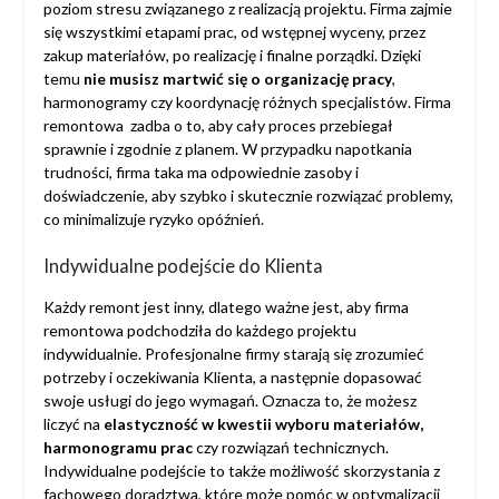
poziom stresu związanego z realizacją projektu. Firma zajmie
się wszystkimi etapami prac, od wstępnej wyceny, przez
zakup materiałów, po realizację i finalne porządki. Dzięki
temu
nie musisz martwić się o organizację pracy
,
harmonogramy czy koordynację różnych specjalistów. Firma
remontowa zadba o to, aby cały proces przebiegał
sprawnie i zgodnie z planem. W przypadku napotkania
trudności, firma taka ma odpowiednie zasoby i
doświadczenie, aby szybko i skutecznie rozwiązać problemy,
co minimalizuje ryzyko opóźnień.
Indywidualne podejście do Klienta
Każdy remont jest inny, dlatego ważne jest, aby firma
remontowa podchodziła do każdego projektu
indywidualnie. Profesjonalne firmy starają się zrozumieć
potrzeby i oczekiwania Klienta, a następnie dopasować
swoje usługi do jego wymagań. Oznacza to, że możesz
liczyć na
elastyczność w kwestii wyboru materiałów,
harmonogramu prac
czy rozwiązań technicznych.
Indywidualne podejście to także możliwość skorzystania z
fachowego doradztwa, które może pomóc w optymalizacji