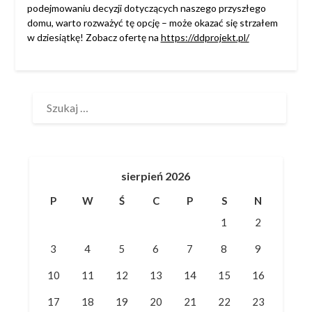
podejmowaniu decyzji dotyczących naszego przyszłego
domu, warto rozważyć tę opcję – może okazać się strzałem
w dziesiątkę! Zobacz ofertę na
https://ddprojekt.pl/
SZUKAJ:
sierpień 2026
P
W
Ś
C
P
S
N
1
2
3
4
5
6
7
8
9
10
11
12
13
14
15
16
17
18
19
20
21
22
23