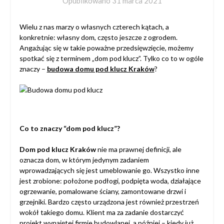
Opublikowano
31 marca 2021
Wielu z nas marzy o własnych czterech kątach, a
konkretnie: własny dom, często jeszcze z ogrodem.
Angażując się w takie poważne przedsięwzięcie, możemy
spotkać się z terminem „dom pod klucz”. Tylko co to w ogóle
znaczy –
budowa domu pod klucz Kraków
?
Co to znaczy “dom pod klucz”?
Dom pod klucz Kraków
nie ma prawnej definicji, ale
oznacza dom, w którym jedynym zadaniem
wprowadzających się jest umeblowanie go. Wszystko inne
jest zrobione: położone podłogi, podpięta woda, działające
ogrzewanie, pomalowane ściany, zamontowane drzwi i
grzejniki. Bardzo często urządzona jest również przestrzeń
wokół takiego domu. Klient ma za zadanie dostarczyć
projekt wynajętej firmie budowlanej, a później – kiedy już