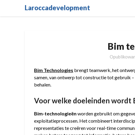
Skip
Laroccadevelopment
to
content
Bim t
Opublikowa
Bim Technologies
brengt teamwerk, het ontwerp
samen, van ontwerp tot constructie tot gebruik –
behalen.
Voor welke doeleinden wordt 
Bim-technologieën
worden gebruikt om gegevens
exploitatieprocessen. Het combineert interdisci
representaties te creëren voor real-time commu