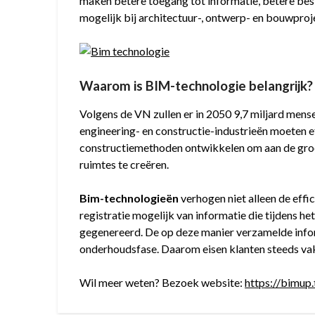
maken betere toegang tot informatie, betere bes
mogelijk bij architectuur-, ontwerp- en bouwproj
Waarom is BIM-technologie belangrijk?
Volgens de VN zullen er in 2050 9,7 miljard mense
engineering- en constructie-industrieën moeten 
constructiemethoden ontwikkelen om aan de gro
ruimtes te creëren.
Bim-technologieën
verhogen niet alleen de eff
registratie mogelijk van informatie die tijdens h
gegenereerd. De op deze manier verzamelde inform
onderhoudsfase. Daarom eisen klanten steeds va
Wil meer weten? Bezoek website:
https://bimup.