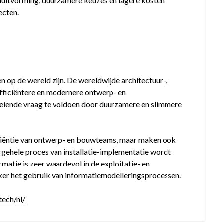
luitvorming, duurzamere keuzes en lagere kosten
ecten.
n op de wereld zijn. De wereldwijde architectuur-,
efficiëntere en modernere ontwerp- en
eiende vraag te voldoen door duurzamere en slimmere
iciëntie van ontwerp- en bouwteams, maar maken ook
et gehele proces van installatie-implementatie wordt
atie is zeer waardevol in de exploitatie- en
ker het gebruik van informatiemodelleringsprocessen.
tech/nl/