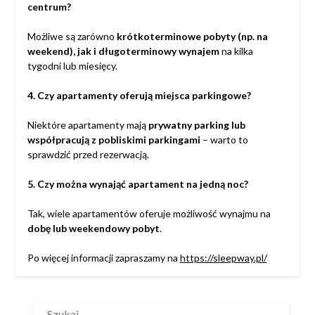
centrum?
Możliwe są zarówno
krótkoterminowe pobyty (np. na
weekend), jak i długoterminowy wynajem
na kilka
tygodni lub miesięcy.
4. Czy apartamenty oferują miejsca parkingowe?
Niektóre apartamenty mają
prywatny parking lub
współpracują z pobliskimi parkingami
– warto to
sprawdzić przed rezerwacją.
5. Czy można wynająć apartament na jedną noc?
Tak, wiele apartamentów oferuje możliwość wynajmu na
dobę lub weekendowy pobyt
.
Po więcej informacji zapraszamy na
https://sleepway.pl/
SZUKAJ: