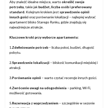
Aby znaleźć idealne miejsce, warto
określić swoje
potrzeby
, takie jak
budżet, liczba osób i preferowany
standard
. Kolejnym krokiem jest
sprawdzenie opinii
innych gości
oraz porównanie lokalizacji – najlepiej wybrać
apartament blisko Starego Rynku, gdzie znajdują się
najważniejsze atrakcje.
Kluczowe kroki przy wyborze apartamentu:
1.
Zdefiniowanie potrzeb
– liczba pokoi, budżet, długość
pobytu.
2.
Sprawdzenie lokalizacji
– bliskość komunikacji miejskiej i
atrakcji.
3.
Porównanie opinii
– warto czytać recenzje innych gości.
4.
Zwrócenie uwagi na udogodnienia
– parking, Wi-Fi,
możliwość gotowania.
5.
Rezerwacja z wyprzedzeniem
– szczególnie w sezonie