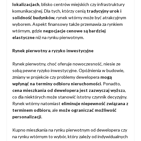
lokalizacjach
, blisko centrów miejskich czy infrastruktury
komunikacyjnej. Dla tych, którzy cenią
tradycyjny urok i
solidność budynków
, rynek wtórny może być atrakcyjnym
wyborem. Aspekt finansowy także przemawia za rynkiem
wtórnym, gdzie
negocjacje cenowe są bardziej
elastyczne
niż na rynku pierwotnym.
Rynek pierwotny a ryzyko inwestycyjne
Rynek pierwotny, choć oferuje nowoczesność, niesie ze
sobą pewne ryzyko inwestycyjne. Opóźnienia w budowie,
zmiany w projekcie czy problemy dewelopera
mogą
wpłynąć na terminy odbioru nieruchomości
. Ponadto,
cena mieszkania od dewelopera jest zazwyczaj wyższ
a,
co dla niektórych może stanowić istotny czynnik decyzyjny.
Rynek wtórny natomiast
eliminuje niepewność związana z
terminem odbioru
, ale
może ograniczać możliwość
personalizacji
.
Kupno mieszkania na rynku pierwotnym od dewelopera czy
na rynku wtórnym to wybór, który zależy od indywidualnych