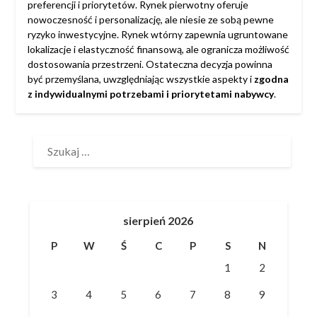
preferencji i priorytetów. Rynek pierwotny oferuje
nowoczesność i personalizację, ale niesie ze sobą pewne
ryzyko inwestycyjne. Rynek wtórny zapewnia ugruntowane
lokalizacje i elastyczność finansową, ale ogranicza możliwość
dostosowania przestrzeni. Ostateczna decyzja powinna
być przemyślana, uwzględniając wszystkie aspekty i
zgodna
z indywidualnymi potrzebami i priorytetami nabywcy
.
SZUKAJ:
sierpień 2026
P
W
Ś
C
P
S
N
1
2
3
4
5
6
7
8
9