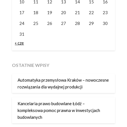
10
11
12
13
14
15
16
17
18
19
20
21
22
23
24
25
26
27
28
29
30
31
« cze
OSTATNIE WPISY
Automatyka przemysłowa Kraków – nowoczesne
rozwiązania dla wydajnej produkcji
Kancelaria prawo budowlane Łódź –
kompleksowa pomoc prawna w inwestycjach
budowlanych