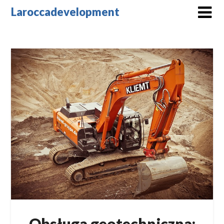
Skip
Laroccadevelopment
to
content
Obsługa geotechniczna: