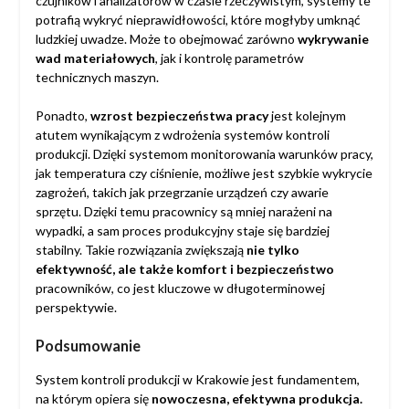
czujników i analizatorów w czasie rzeczywistym, systemy te
potrafią wykryć nieprawidłowości, które mogłyby umknąć
ludzkiej uwadze. Może to obejmować zarówno
wykrywanie
wad materiałowych
, jak i kontrolę parametrów
technicznych maszyn.
Ponadto,
wzrost bezpieczeństwa pracy
jest kolejnym
atutem wynikającym z wdrożenia systemów kontroli
produkcji. Dzięki systemom monitorowania warunków pracy,
jak temperatura czy ciśnienie, możliwe jest szybkie wykrycie
zagrożeń, takich jak przegrzanie urządzeń czy awarie
sprzętu. Dzięki temu pracownicy są mniej narażeni na
wypadki, a sam proces produkcyjny staje się bardziej
stabilny. Takie rozwiązania zwiększają
nie tylko
efektywność, ale także komfort i bezpieczeństwo
pracowników, co jest kluczowe w długoterminowej
perspektywie.
Podsumowanie
System kontroli produkcji w Krakowie jest fundamentem,
na którym opiera się
nowoczesna, efektywna produkcja.