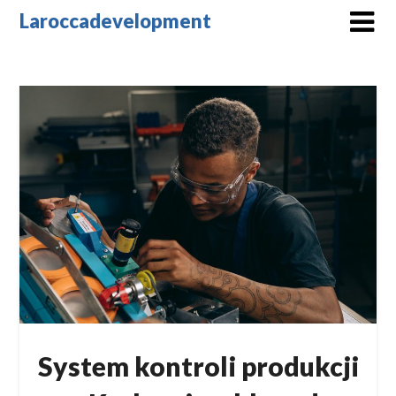
Skip
Laroccadevelopment
to
content
System kontroli produkcji