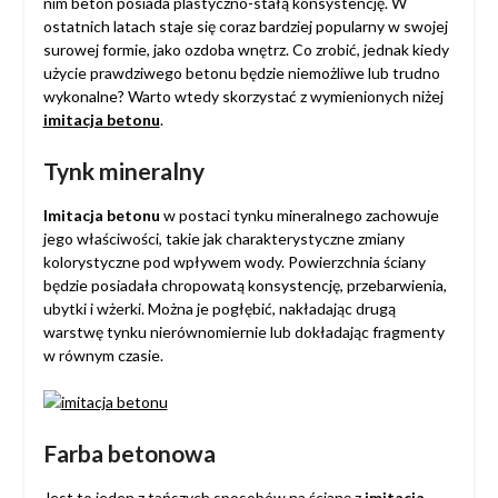
nim beton posiada plastyczno-stałą konsystencję. W
ostatnich latach staje się coraz bardziej popularny w swojej
surowej formie, jako ozdoba wnętrz. Co zrobić, jednak kiedy
użycie prawdziwego betonu będzie niemożliwe lub trudno
wykonalne? Warto wtedy skorzystać z wymienionych niżej
imitacja betonu
.
Tynk mineralny
Imitacja betonu
w postaci tynku mineralnego zachowuje
jego właściwości, takie jak charakterystyczne zmiany
kolorystyczne pod wpływem wody. Powierzchnia ściany
będzie posiadała chropowatą konsystencję, przebarwienia,
ubytki i wżerki. Można je pogłębić, nakładając drugą
warstwę tynku nierównomiernie lub dokładając fragmenty
w równym czasie.
Farba betonowa
Jest to jeden z tańszych sposobów na ścianę z
imitacja